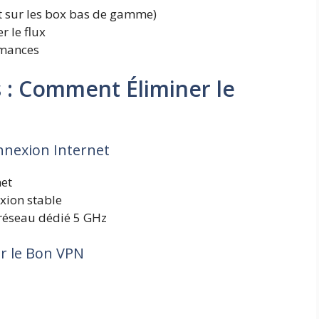
t sur les box bas de gamme)
r le flux
rmances
s : Comment Éliminer le
nnexion Internet
net
xion stable
n réseau dédié 5 GHz
er le Bon VPN