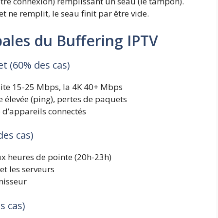
otre connexion) remplissant un seau (le tampon).
t ne remplit, le seau finit par être vide.
pales du Buffering IPTV
t (60% des cas)
ssite 15-25 Mbps, la 4K 40+ Mbps
ce élevée (ping), pertes de paquets
p d’appareils connectés
des cas)
ux heures de pointe (20h-23h)
t les serveurs
nisseur
s cas)