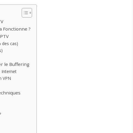
TV
a Fonctionne ?
IPTV
 des cas)
s)
r le Buffering
 Internet
on VPN
echniques
?