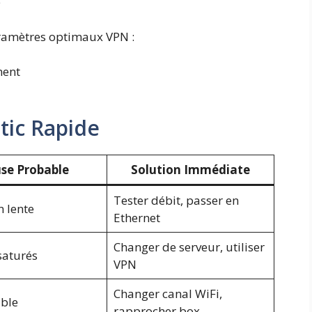
e
ramètres optimaux VPN :
ment
tic Rapide
se Probable
Solution Immédiate
Tester débit, passer en
 lente
Ethernet
Changer de serveur, utiliser
saturés
VPN
Changer canal WiFi,
able
rapprocher box