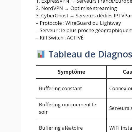
1. ExpressVPN → Serveurs France/Europ
2. NordVPN → Optimisé streaming
3. CyberGhost → Serveurs dédiés IPTVPa
– Protocole : WireGuard ou Lightway
– Serveur : le plus proche géographique
– Kill Switch : ACTIVÉ
Tableau de Diagnos
Symptôme
Cau
Buffering constant
Connexion
Buffering uniquement le
Serveurs 
soir
Buffering aléatoire
WiFi inst