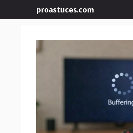
Aller
proastuces.com
au
contenu