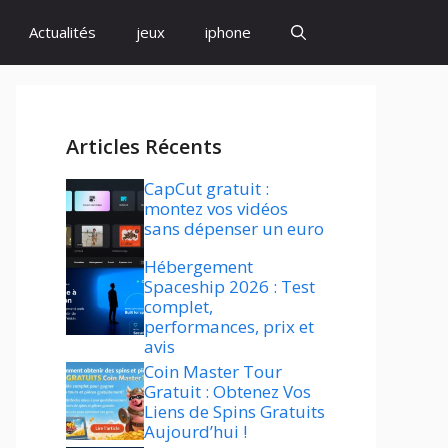
Actualités
jeux
iphone
Articles Récents
CapCut gratuit :
montez vos vidéos
sans dépenser un euro
Hébergement
Spaceship 2026 : Test
complet,
performances, prix et
avis
Coin Master Tour
Gratuit : Obtenez Vos
Liens de Spins Gratuits
Aujourd’hui !