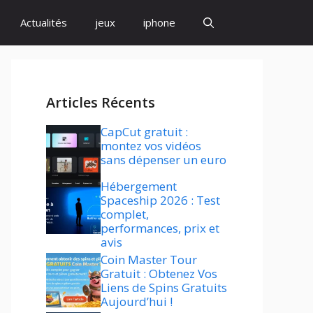
Actualités
jeux
iphone
Articles Récents
CapCut gratuit :
montez vos vidéos
sans dépenser un euro
Hébergement
Spaceship 2026 : Test
complet,
performances, prix et
avis
Coin Master Tour
Gratuit : Obtenez Vos
Liens de Spins Gratuits
Aujourd’hui !