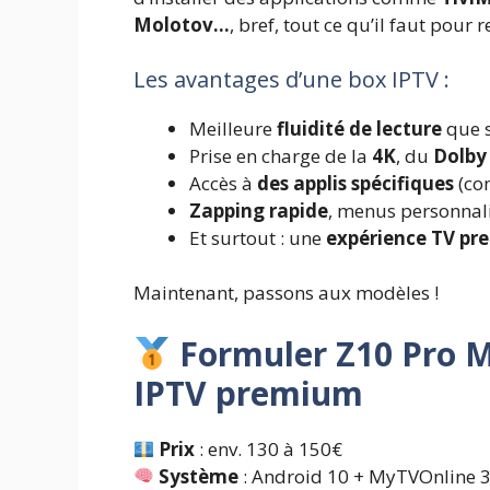
Molotov…
, bref, tout ce qu’il faut pou
Les avantages d’une box IPTV :
Meilleure
fluidité de lecture
que s
Prise en charge de la
4K
, du
Dolby
Accès à
des applis spécifiques
(co
Zapping rapide
, menus personnal
Et surtout : une
expérience TV p
Maintenant, passons aux modèles !
Formuler Z10 Pro M
IPTV premium
Prix
: env. 130 à 150€
Système
: Android 10 + MyTVOnline 