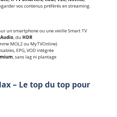
r regarder vos contenus préférés en streaming.
ur un smartphone ou une vieille Smart TV
 Audio
, du
HDR
mme MOL2 ou MyTVOnline)
isables, EPG, VOD intégrée
remium
, sans lag ni plantage
ax – Le top du top pour
3