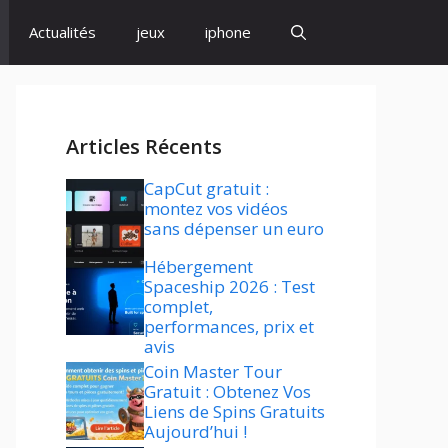
Actualités
jeux
iphone
Articles Récents
CapCut gratuit :
montez vos vidéos
sans dépenser un euro
Hébergement
Spaceship 2026 : Test
complet,
performances, prix et
avis
Coin Master Tour
Gratuit : Obtenez Vos
Liens de Spins Gratuits
Aujourd’hui !