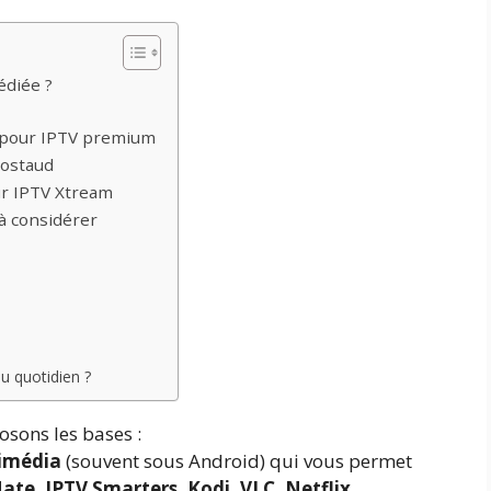
édiée ?
p pour IPTV premium
costaud
ur IPTV Xtream
à considérer
au quotidien ?
sons les bases :
timédia
(souvent sous Android) qui vous permet
ate, IPTV Smarters, Kodi, VLC, Netflix,