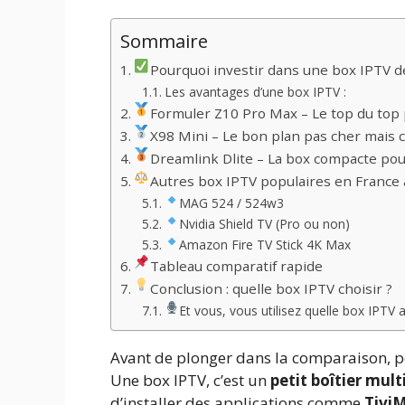
Sommaire
Pourquoi investir dans une box IPTV d
Les avantages d’une box IPTV :
Formuler Z10 Pro Max – Le top du to
X98 Mini – Le bon plan pas cher mais 
Dreamlink Dlite – La box compacte po
Autres box IPTV populaires en France 
MAG 524 / 524w3
Nvidia Shield TV (Pro ou non)
Amazon Fire TV Stick 4K Max
Tableau comparatif rapide
Conclusion : quelle box IPTV choisir ?
Et vous, vous utilisez quelle box IPTV 
Avant de plonger dans la comparaison, po
Une box IPTV, c’est un
petit boîtier mul
d’installer des applications comme
TiviM